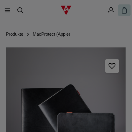
Zum Hauptinhalt springen
War
Produkte
MacProtect (Apple)
Bildergalerie überspringen