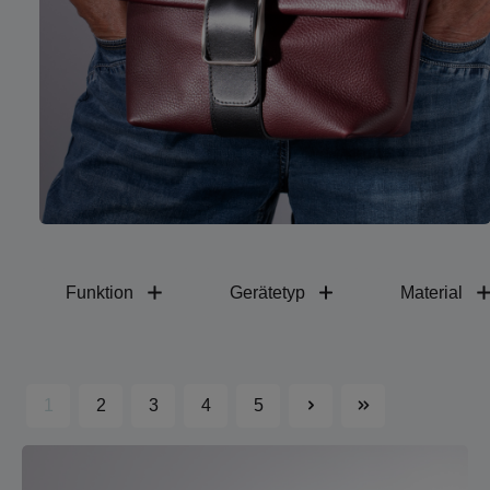
Funktion
Gerätetyp
Material
1
2
3
4
5
Seite
Seite
Seite
Seite
Seite