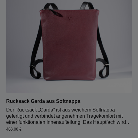
Rucksack Garda aus Softnappa
Der Rucksack „Garda“ ist aus weichem Softnappa
gefertigt und verbindet angenehmen Tragekomfort mit
einer funktionalen Innenaufteilung. Das Hauptfach wird
sicher mit einem Reißverschluss verschlossen. Im
Regulärer Preis:
468,00 €
Inneren sorgen zwei körperseitig platzierte Steckfächer