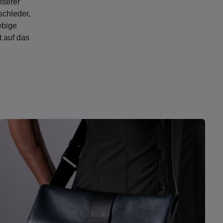
nserer
schleder,
ebige
t auf das
Mehr erfahren