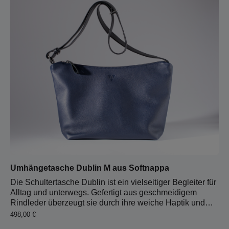
eine praktische Organisation im Alltag. weiches
Softnappa-Leder bequeme Beuteltaschenform viel
Stauraum stufenlos verstellbarer Trageriemen helles
Lederfutter zusätzliche Steckfächer großes
Reißverschlussfach Schlüsselkarabiner
Umhängetasche Dublin M aus Softnappa
Die Schultertasche Dublin ist ein vielseitiger Begleiter für
Alltag und unterwegs. Gefertigt aus geschmeidigem
Rindleder überzeugt sie durch ihre weiche Haptik und
einen angenehmen Tragekomfort. Der breite, stufenlos
Regulärer Preis:
498,00 €
verstellbare Trageriemen aus robustem Rindleder sorgt