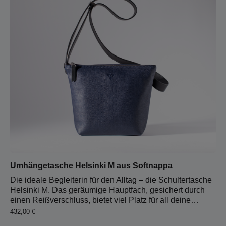
Schweinsoberleder abgefüttert und verfügt über einen
Karabinerhaken für den Schlüsselbund. extragroßes
Hauptfach 2 Steckfächer großes Reißverschlussfach
helles Schweinsoberleder innen Karabinerhaken für
Schlüsselbund 4 cm breiter Lederriemen 6,5 cm breites
Schulterpolster aus Wollfilz 65 cm Riemenlänge robuste
Tragegriffe als Umhänge- oder Handtasche tragbar
Reißverschluss-Hauptfach
Umhängetasche Helsinki M aus Softnappa
Die ideale Begleiterin für den Alltag – die Schultertasche
Helsinki M. Das geräumige Hauptfach, gesichert durch
einen Reißverschluss, bietet viel Platz für all deine
wichtigen Gegenstände. Ein zusätzliches
Regulärer Preis:
432,00 €
Reißverschlussfach sowie zwei Steckfächer sorgen dafür,