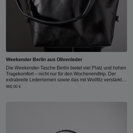
Weekender Berlin aus Olivenleder
Die Weekender-Tasche Berlin bietet viel Platz und hohen
Tragekomfort – nicht nur für den Wochenendtrip. Der
extrabreite Lederriemen sowie das mit Wollfilz verstärkte
Schulterpolster sorgen für ein angenehmes Tragegefühl,
Regulärer Preis:
960,00 €
auch bei schwerer Beladung. Mit wenigen Handgriffen
lässt sich die Tasche von einer Umhängetasche in eine
Handtasche mit robusten Tragegriffen verwandeln. Im
Inneren bietet das extragroße Hauptfach viel Stauraum
für Reise- und Alltagsutensilien. Zwei Steckfächer sowie
ein großes Reißverschlussfach sorgen zusätzlich für
Ordnung und schnellen Zugriff. Die Tasche ist mit hellem