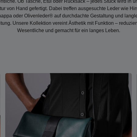
tliche. Ob Tasche, Etui oder Rucksack – jedes Stück wird in u
ur von Hand gefertigt. Dabei treffen ausgesuchte Leder wie Hir
nappa oder Olivenleder® auf durchdachte Gestaltung und langl
tung. Unsere Kollektion vereint Ästhetik mit Funktion – reduzier
Wesentliche und gemacht für ein langes Leben.
Mehr erfahren