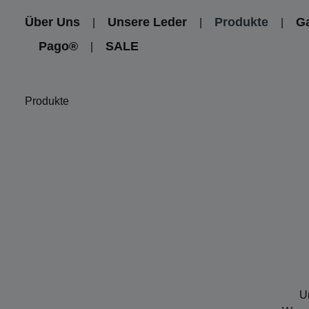
um Hauptinhalt springen
Zur Hauptnavigation springen
Über Uns
Unsere Leder
Produkte
Ga
Pago®
SALE
Produkte
U