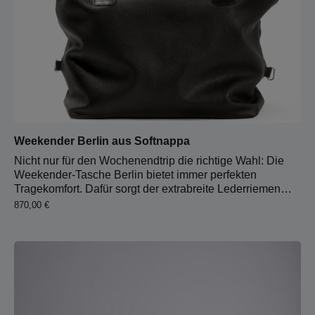
Weekender Berlin aus Softnappa
Nicht nur für den Wochenendtrip die richtige Wahl: Die
Weekender-Tasche Berlin bietet immer perfekten
Tragekomfort. Dafür sorgt der extrabreite Lederriemen
und das mit Wollfilz verstärkte Schulterpolster. Mit nur
Regulärer Preis:
870,00 €
zwei Handgriffen wird aus der Umhängetasche eine
Handtasche mit unverwüstlichen Tragegriffen. Die mit
hellem Schweineoberleder abgefütterte Tasche beinhaltet
neben dem extragroßen Hauptfach zwei Steckfächer und
ein großes Reißverschlussfach. 4 cm Riemenbreite, 6,5
cm Schulterpolsterbreite 65 cm Riemenlänge
Reißverschluss Karabinerhaken für Schlüsselbund