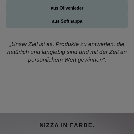
aus Olivenleder
aus Softnappa
„Unser Ziel ist es, Produkte zu entwerfen, die
natürlich und langlebig sind und mit der Zeit an
persönlichem Wert gewinnen“.
Bildergalerie überspringen
Nizza in Farbe. Aus pflanzlich gegerbtem Rindleder.
NIZZA IN FARBE.