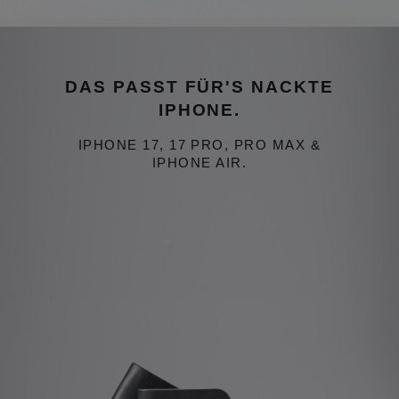
Bildergalerie überspringen
Das passt für's nackte iPhone. iPhone 17, 17 Pro, Pro Max & iPhone 
DAS PASST FÜR'S NACKTE
IPHONE.
IPHONE 17, 17 PRO, PRO MAX &
IPHONE AIR.