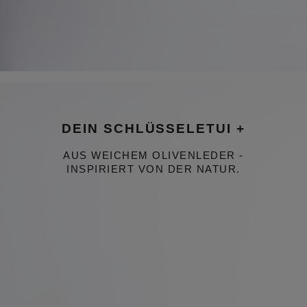
Bildergalerie überspringen
Dein Schlüsseletui + Aus weichem Olivenleder - Inspiriert von der Na
DEIN SCHLÜSSELETUI +
AUS WEICHEM OLIVENLEDER -
INSPIRIERT VON DER NATUR.