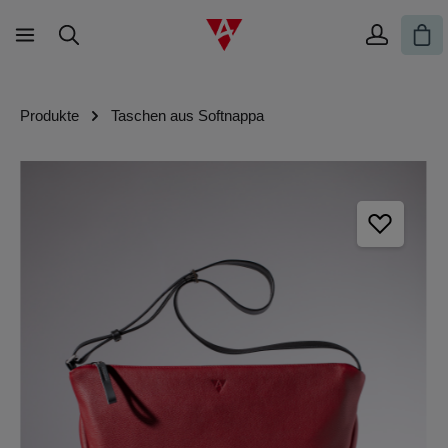
Zum Hauptinhalt springen
War
Produkte
Taschen aus Softnappa
Bildergalerie überspringen