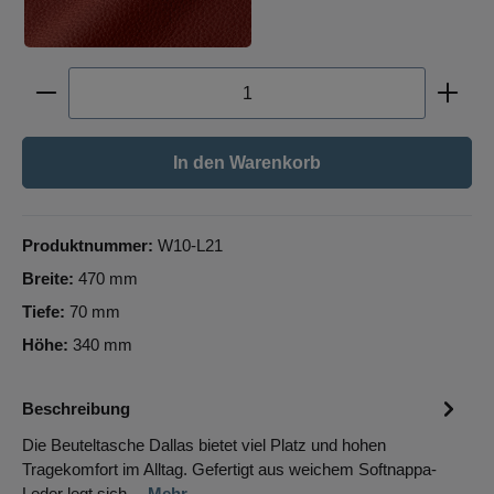
Produkt Anzahl: Gib den gewünschten Wert ein oder b
In den Warenkorb
Produktnummer:
W10-L21
Breite:
470 mm
Tiefe:
70 mm
Höhe:
340 mm
Beschreibung
Die Beuteltasche Dallas bietet viel Platz und hohen
Tragekomfort im Alltag. Gefertigt aus weichem Softnappa-
Leder legt sich…
Mehr