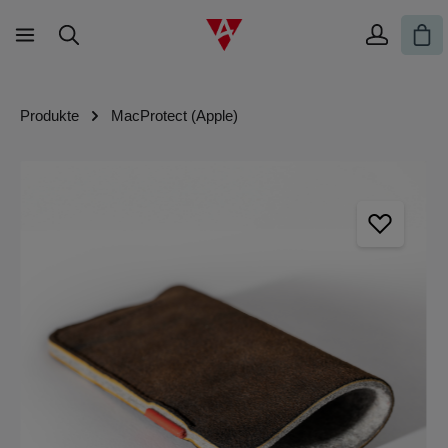
Zum Hauptinhalt springen
War
Produkte
MacProtect (Apple)
Bildergalerie überspringen