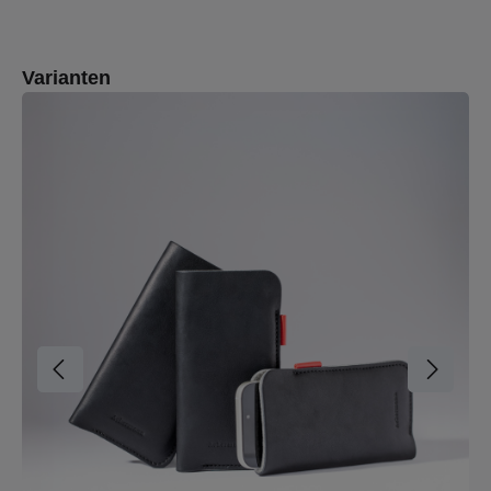
Produktgalerie überspringen
Varianten